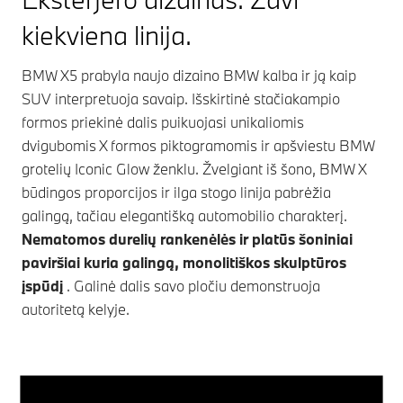
skaitmeninę patirtį salone.
Į standartinę
kiekviena linija.
komplektaciją įeinantis dviejų dalių panoraminis
stiklinis stoglangis užpildo erdvų saloną šviesa. Vos
BMW X5
prabyla naujo dizaino BMW kalba ir ją kaip
vienu mygtuko paspaudimu atveriama priekinė
SUV interpretuoja savaip. Išskirtinė stačiakampio
stoglangio dalis leidžia mėgautis gaiviu oru.
formos priekinė dalis puikuojasi unikaliomis
dvigubomis X formos piktogramomis ir apšviestu BMW
Dėl plataus pagalbinių funkcijų, kamerų ir jutiklių
grotelių Iconic Glow ženklu. Žvelgiant iš šono, BMW X
asortimento kiekviena kelionė bus dar saugesnė ir
būdingos proporcijos ir ilga stogo linija pabrėžia
malonesnė. BMW Symbiotic Drive jūsų BMW salone
galingą, tačiau elegantišką automobilio charakterį.
nustato naujus vairuotojo ir automobilio sąsajos
Nematomos durelių rankenėlės ir platūs šoniniai
standartus.
Išmanios dirbtinio intelekto valdomos
paviršiai kuria galingą, monolitiškos skulptūros
pagalbos sistemos veikia darniai ir intuityviai
, tačiau
įspūdį
. Galinė dalis savo pločiu demonstruoja
kontrolė visuomet lieka jūsų rankose – taip užtikrinant
autoritetą kelyje.
dar didesnį saugumą, komfortą ir vairavimo malonumą.
Tai leidžia atsipalaidavus mėgautis tiek ilgomis, tiek
trumpomis kelionėmis, net ir intensyvaus eismo
sąlygomis.¹