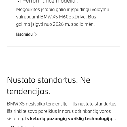
M Performance modeliai.
Mėgaukitės įstabia galia ir įspūdingu valdymu
vairuodami
BMW X5 M60e xDrive
. Bus
galima įsigyti nuo 2026 m. spalio mėn.
Išsamiau
Nustato standartus. Ne
tendencijas.
BMW X5
nesivaiko tendencijų – jis nustato standartus.
Išsirinkite savo poreikius ir norus atitinkančią varos
sistemą.
Iš keturių pažangių variklių technologijų
tikrai išsirinksite sau tinkamiausią.