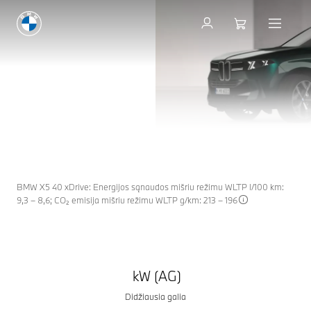
NAUJASIS
BMW X5
SUKURTAS LYDERIAUTI.
Konfigūruoti ir sužinoti kainą
Gauti pasiūlymą
BMW X5 40 xDrive: Energijos sąnaudos mišriu režimu WLTP l/100 km:
9,3 – 8,6; CO₂ emisija mišriu režimu WLTP g/km: 213 – 196
kW (AG)
Didžiausia galia