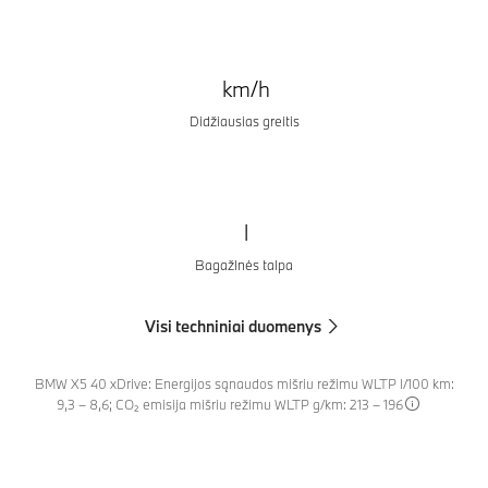
km/h
Didžiausias greitis
l
BagažInės talpa
Visi techniniai duomenys
BMW X5 40 xDrive: Energijos sąnaudos mišriu režimu WLTP l/100 km:
9,3 – 8,6; CO₂ emisija mišriu režimu WLTP g/km: 213 – 196