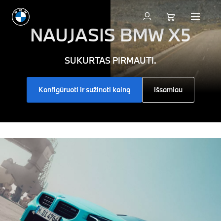
Sveiki
atvykę
NAUJASIS
BMW X5
į
SUKURTAS PIRMAUTI.
BMW
Konfigūruoti ir sužinoti kainą
Išsamiau
–
tikras
vairavimo
malonumas