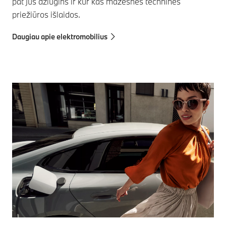
pat jus džiugins ir kur kas mažesnės techninės
priežiūros išlaidos.
Daugiau apie elektromobilius