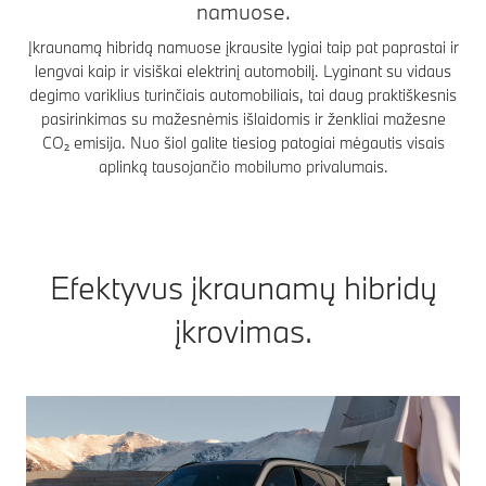
namuose.
Įkraunamą hibridą namuose įkrausite lygiai taip pat paprastai ir
lengvai kaip ir visiškai elektrinį automobilį. Lyginant su vidaus
degimo variklius turinčiais automobiliais, tai daug praktiškesnis
pasirinkimas su mažesnėmis išlaidomis ir ženkliai mažesne
CO₂ emisija. Nuo šiol galite tiesiog patogiai mėgautis visais
aplinką tausojančio mobilumo privalumais.
Efektyvus įkraunamų hibridų
įkrovimas.