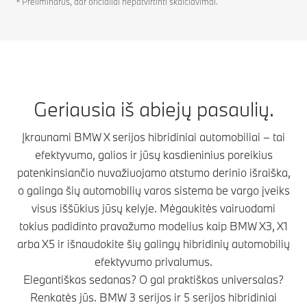
⁶ Preliminarūs, dar oficialiai nepatvirtinti skaičiavimai.
Geriausia iš abiejų pasaulių.
Įkraunami BMW X serijos hibridiniai automobiliai – tai
efektyvumo, galios ir jūsų kasdieninius poreikius
patenkinsiančio nuvažiuojamo atstumo derinio išraiška,
o galinga šių automobilių varos sistema be vargo įveiks
visus iššūkius jūsų kelyje. Mėgaukitės vairuodami
tokius padidinto pravažumo modelius kaip BMW X3, X1
arba X5 ir išnaudokite šių galingų hibridinių automobilių
efektyvumo privalumus.
Elegantiškas sedanas? O gal praktiškas universalas?
Renkatės jūs. BMW 3 serijos ir 5 serijos hibridiniai