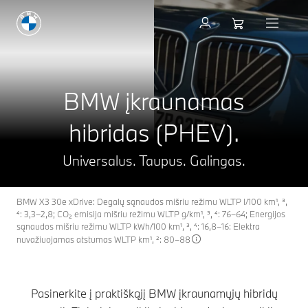
Užsisakyti bandomąjį važi
BMW įkraunamas
hibridas (PHEV).
Universalus. Taupus. Galingas.
BMW X3 30e xDrive: Degalų sąnaudos mišriu režimu WLTP l/100 km¹, ³,
⁴: 3,3–2,8; CO₂ emisija mišriu režimu WLTP g/km¹, ³, ⁴: 76–64; Energijos
sąnaudos mišriu režimu WLTP kWh/100 km¹, ³, ⁴: 16,8–16: Elektra
nuvažiuojamas atstumas WLTP km¹, ²: 80–88
Pasinerkite į praktiškąjį BMW įkraunamųjų hibridų