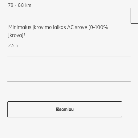
78 - 88 km
Minimalus įkrovimo laikas AC srove (0-100%
įkrova)⁵
2:5 h
Išsamiau