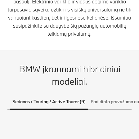
pasaulį. Elektrinio variklio ir vidaus degimo variklio
tarpusavio sąveika užtikrins visišką universalumą ne tik
vairuojant kasdien, bet ir ilgesnėse kelionėse. Išsamiau
susipažinkite su daugybe šių pažangių automobilių
teikiamų privalumų.
BMW įkraunami hibridiniai
modeliai.
Sedanas / Touring / Active Tourer (9)
Padidinto pravažumo aut