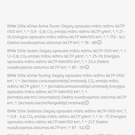
BMW 230e xDrive Active Tourer: Degalų sąnaudos mišriu režimu WLTP
l/100 km¹, ³, ⁴: 0,9 - 0,8; CO₂ emisija mišriu režimu WLTP g/km¹, ³, ⁴: 21 -
19; Energijos sąnaudos mišriu režimu WLTP kWh/100 km¹, ³, ⁴: 17,9 - 16,1:
Elektra nuvažiuojamas atstumas WLTP km¹, ²: 78 - 88
BMW 330e Sedan: Degalų sąnaudos mišriu režimu WLTP l/100 km¹, ³, ⁴:
1,1–0,8; CO₂ emisija mišriu režimu WLTP g/km¹, ³, ⁴: 25–19; Energijos
sąnaudos mišriu režimu WLTP kWh/100 km¹, ³, ⁴: 23,4: Elektra
nuvažiuojamas atstumas WLTP km¹, ²: 85 - 101
BMW 330e xDrive Touring: Degalų sąnaudos mišriu režimu WLTP l/100
km¹, ³, ⁴: {techdata.consumptionWltpCombined}; CO₂ emisija mišriu
režimu WLTP g/km¹, ³, ⁴: {techdata.emissionsWltpCombined}; Energijos
sąnaudos mišriu režimu WLTP kWh/100 km¹, ³, ⁴:
{techdata.electricConsumption}: Elektra nuvažiuojamas atstumas WLTP
km¹, ²: {techdata.electricRangeWltpCombined}
BMW 530e Sedanas: Degalų sąnaudos mišriu režimu WLTP l/100 km¹, ³,
⁴: 0,8 - 0,6; CO₂ emisija mišriu režimu WLTP g/km¹, ³, ⁴: 14 - 17; Energijos
sąnaudos mišriu režimu WLTP kWh/100 km¹, ³, ⁴: 21,7: Elektra
nuvažiuojamas atstumas WLTP km¹, ²: 87 - 102