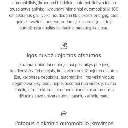
automobiliais, įkraunami hibridiniai automobiliai yra labiau
tausojantys aplinką. Įkraunami hibridiniai automobiliai iki 100
km atstumus gali įveikti naudodami tik elektros energiją, todėl
galėsite važiuoti negeneruodami jokios emisijos ir taip
sumažinsite anglies dvideginio pėdsaką keliuose.
Ilgas nuvažiuojamas atstumas.
Įkraunami hibridai neabejotinai prisitaikys prie jūsų
kasdienybės. Tai atvejais, kai elektra nuvažiuojamo atstumo
jūsų kelionėse nepakaks, automatiškai ims veikti vidaus
degimo variklis, todėl, nepriklausomai nuo vietos įkrovimo
stotelių infrastruktūros, įkraunami hibridiniai automobiliai
džiugins savo universalumu ilgesnių kelionių metu.
Patogus elektrinio automobilio įkrovimas