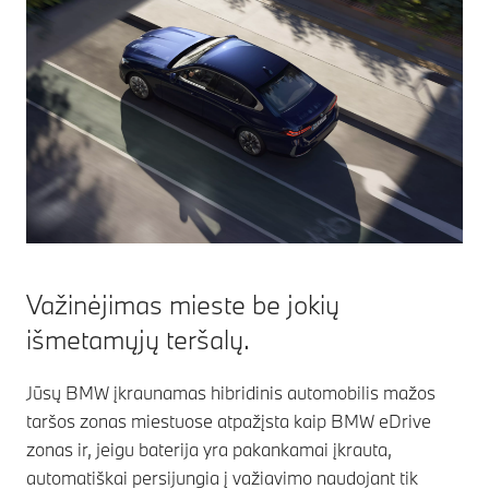
Važinėjimas mieste be jokių
išmetamųjų teršalų.
Jūsų BMW įkraunamas hibridinis automobilis mažos
taršos zonas miestuose atpažįsta kaip BMW eDrive
zonas ir, jeigu baterija yra pakankamai įkrauta,
automatiškai persijungia į važiavimo naudojant tik