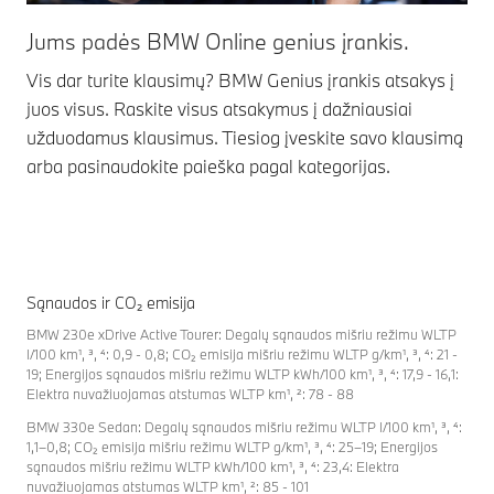
Jums padės BMW Online genius įrankis.
Vis dar turite klausimų? BMW Genius įrankis atsakys į
juos visus. Raskite visus atsakymus į dažniausiai
užduodamus klausimus. Tiesiog įveskite savo klausimą
arba pasinaudokite paieška pagal kategorijas.
Sąnaudos ir CO₂ emisija
BMW 230e xDrive Active Tourer: Degalų sąnaudos mišriu režimu WLTP
l/100 km¹, ³, ⁴: 0,9 - 0,8; CO₂ emisija mišriu režimu WLTP g/km¹, ³, ⁴: 21 -
19; Energijos sąnaudos mišriu režimu WLTP kWh/100 km¹, ³, ⁴: 17,9 - 16,1:
Elektra nuvažiuojamas atstumas WLTP km¹, ²: 78 - 88
BMW 330e Sedan: Degalų sąnaudos mišriu režimu WLTP l/100 km¹, ³, ⁴:
1,1–0,8; CO₂ emisija mišriu režimu WLTP g/km¹, ³, ⁴: 25–19; Energijos
sąnaudos mišriu režimu WLTP kWh/100 km¹, ³, ⁴: 23,4: Elektra
nuvažiuojamas atstumas WLTP km¹, ²: 85 - 101