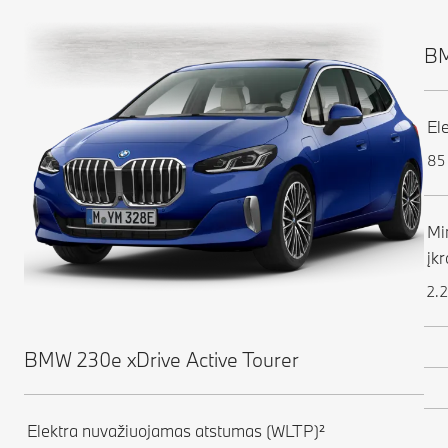
BM
El
85 
Mi
įkr
2.2
BMW 230e xDrive Active Tourer
Elektra nuvažiuojamas atstumas (WLTP)²