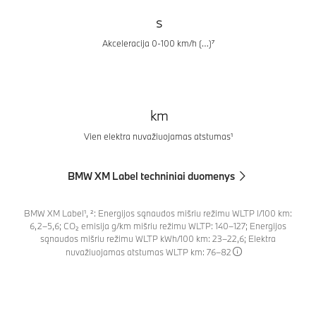
s
Akceleracija 0-100 km/h (…)⁷
km
Vien elektra nuvažiuojamas atstumas¹
BMW XM Label techniniai duomenys
BMW XM Label¹, ²: Energijos sąnaudos mišriu režimu WLTP l/100 km:
6,2–5,6; CO₂ emisija g/km mišriu režimu WLTP: 140–127; Energijos
sąnaudos mišriu režimu WLTP kWh/100 km: 23–22,6; Elektra
nuvažiuojamas atstumas WLTP km: 76–82