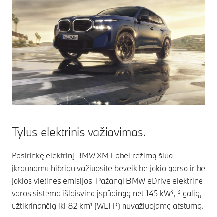
Tylus elektrinis važiavimas.
Pasirinkę elektrinį BMW XM Label režimą šiuo
įkraunamu hibridu važiuosite beveik be jokio garso ir be
jokios vietinės emisijos. Pažangi BMW eDrive elektrinė
varos sistema išlaisvina įspūdingą net 145 kW⁴, ⁶ galią,
užtikrinančią iki 82 km¹ (WLTP) nuvažiuojamą atstumą.