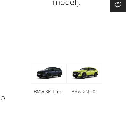
modelį.
bmw
Modelis
Spalvos
Apmušalai
BMW XM Label
BMW XM 50e