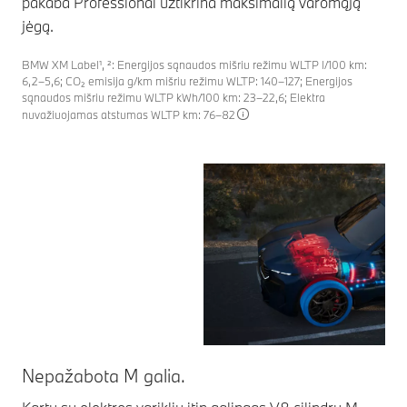
pakaba Professional užtikrina maksimalią varomąją
jėgą.
BMW XM Label¹, ²: Energijos sąnaudos mišriu režimu WLTP l/100 km:
6,2–5,6; CO₂ emisija g/km mišriu režimu WLTP: 140–127; Energijos
sąnaudos mišriu režimu WLTP kWh/100 km: 23–22,6; Elektra
nuvažiuojamas atstumas WLTP km: 76–82
Nepažabota M galia.
Pr