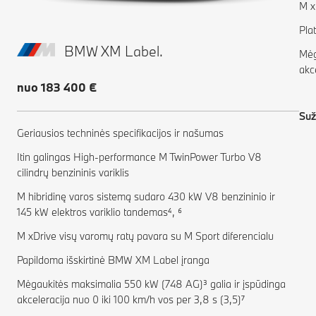
M x
Pla
BMW XM Label.
Mėg
akc
nuo 183 400 €
Suž
Geriausios techninės specifikacijos ir našumas
Itin galingas High-performance M TwinPower Turbo V8
cilindrų benzininis variklis
M hibridinę varos sistemą sudaro 430 kW V8 benzininio ir
145 kW elektros variklio tandemas⁴, ⁶
M xDrive visų varomų ratų pavara su M Sport diferencialu
Papildoma išskirtinė BMW XM Label įranga
Mėgaukitės maksimalia 550 kW (748 AG)³ galia ir įspūdinga
akceleracija nuo 0 iki 100 km/h vos per 3,8 s (3,5)⁷