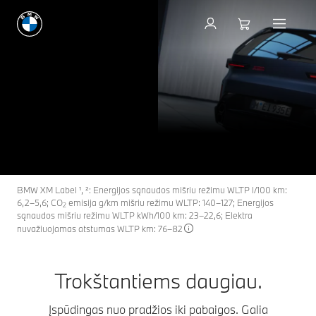
Gauti pasiūlymą
Naujieji BMW XM
XM
THE NEW
modeliai.
Bandomasis važiavimas
Gauti pasiūlymą
BMW XM Label ¹, ²: Energijos sąnaudos mišriu režimu WLTP l/100 km:
6,2–5,6; CO
emisija g/km mišriu režimu WLTP: 140–127; Energijos
2
sąnaudos mišriu režimu WLTP kWh/100 km: 23–22,6; Elektra
nuvažiuojamas atstumas WLTP km: 76–82
Trokštantiems daugiau.
Įspūdingas nuo pradžios iki pabaigos. Galia