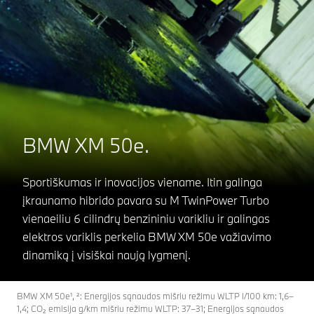
BMW XM 50e.
Sportiškumas ir inovacijos viename. Itin galinga
įkraunamo hibrido pavara su M TwinPower Turbo
vienaeiliu 6 cilindrų benzininiu varikliu ir galingas
elektros variklis perkelia BMW XM 50e važiavimo
dinamiką į visiškai naują lygmenį.
BMW XM 50e¹, ²: Energijos sąnaudos mišriu režimu WLTP l/100 km: 1,6–
1,4; CO₂ emisija g/km mišriu režimu WLTP: 37–31; Energijos sąnaudos