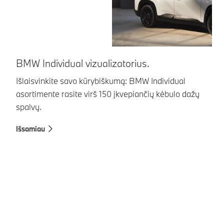
BMW Individual vizualizatorius.
Išlaisvinkite savo kūrybiškumą: BMW Individual
asortimente rasite virš 150 įkvepiančių kėbulo dažų
B
spalvų.
BM
pa
Išsamiau
Be
na
už
fu
Su