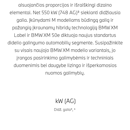
alsuojančios proporcijos ir išraiškingi dizaino
elementai. Net 550 kW (748 AG)³ siekianti didžiausia
galia. Įkūnydami M modeliams būdingą galią ir
pažangią įkraunamų hibridų technologiją BMW XM
Label ir BMW XM 50e diktuoja naujus standartus
didelio galingumo automobilių segmente. Susipažinkite
su visais naujojo BMW XM modelio variantais, jo
įrangos pasirinkimo galimybėmis ir techniniais
duomenimis bei daugybe lizingo ir išperkamosios
nuomos galimybių.
kW (AG)
Didž. galia³, ⁴