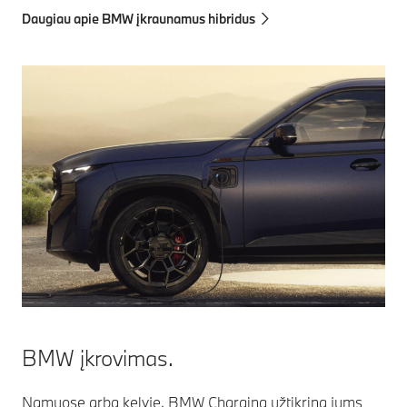
Daugiau apie BMW įkraunamus hibridus
BMW įkrovimas.
Namuose arba kelyje. BMW Charging užtikrina jums