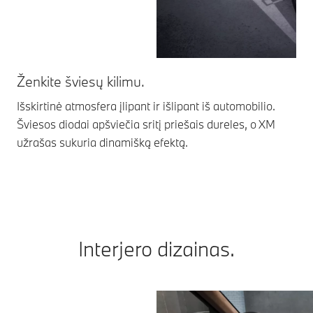
Ženkite šviesų kilimu.
Už
Išskirtinė atmosfera įlipant ir išlipant iš automobilio.
Did
Šviesos diodai apšviečia sritį priešais dureles, o XM
žva
užrašas sukuria dinamišką efektą.
Bla
Interjero dizainas.