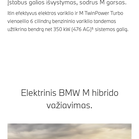
Įstabus galios išvystymas, sodrus M garsas.
Įs
Itin efektyvus elektros variklio ir M TwinPower Turbo
Ada
vienaeilio 6 cilindrų benzininio variklio tandemas
ver
užtikrina bendrą net 350 kW (476 AG)⁵ sistemos galią.
pri
aut
vai
va
Elektrinis BMW M hibrido
važiavimas.