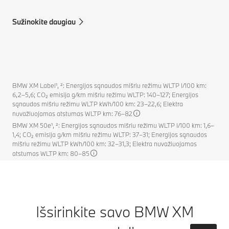
Sužinokite daugiau
BMW XM Label¹, ²: Energijos sąnaudos mišriu režimu WLTP l/100 km:
6,2–5,6; CO₂ emisija g/km mišriu režimu WLTP: 140–127; Energijos
sąnaudos mišriu režimu WLTP kWh/100 km: 23–22,6; Elektra
nuvažiuojamas atstumas WLTP km: 76–82
BMW XM 50e¹, ²: Energijos sąnaudos mišriu režimu WLTP l/100 km: 1,6–
1,4; CO₂ emisija g/km mišriu režimu WLTP: 37–31; Energijos sąnaudos
mišriu režimu WLTP kWh/100 km: 32–31,3; Elektra nuvažiuojamas
atstumas WLTP km: 80–85
Išsirinkite savo BMW XM