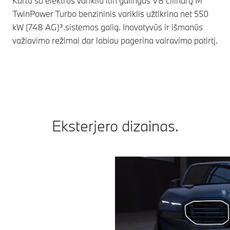
Kartu su elektros varikliu itin galingas V8 cilindrų M
Ada
TwinPower Turbo benzininis variklis užtikrina net 550
važ
kW (748 AG)³.sistemos galią. Inovatyvūs ir išmanūs
akt
važiavimo režimai dar labiau pagerina vairavimo patirtį.
važ
Eksterjero dizainas.