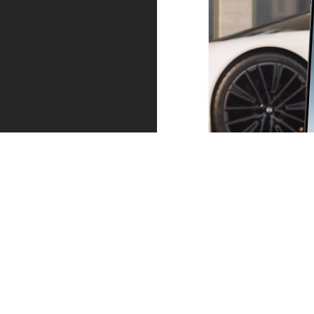
Jūsų BMW pasirūpinsime būtent tada,
kai to reikia.
Visuomet vienu žingsniu priekyje. Susisieksime su
jumis nedelsiant prireikus apsilankyti autoservise ar
nusidėvėjus padangoms. My BMW programėlėje
nusiuntę žinutę susitarsite dėl apsilankymo servise ir
ramia širdimi galėsite tęsti savo kelionę.
Sužinokite daugiau