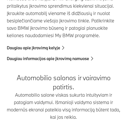
pritaikytus įkrovimo sprendimus kiekvienai situacijai.
Įkraukite automobilį viename iš didžiausių ir nuolat
besiplečiančiame viešojo įkrovimo tinkle. Patikrinkite
savo BMW įkrovimo būseną ir patogiai planuokite
keliones naudodamiesi My BMW programėle.
Daugiau apie įkrovimą kelyje
Daugiau informacijos apie įkrovimą namuose
Automobilio salonas ir vairavimo
patirtis.
Automobilio salone viskas sukurta intuityviam ir
patogiam valdymui. Išmanioji valdymo sistema ir
modernūs ekranai pateikia visą informaciją būtent tada,
kai jos reikia.