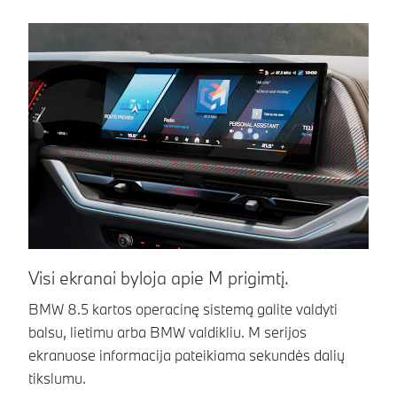
Visi ekranai byloja apie M prigimtį.
A
BMW 8.5 kartos operacinę sistemą galite valdyti
Di
balsu, lietimu arba BMW valdikliu. M serijos
pa
ekranuose informacija pateikiama sekundės dalių
pa
tikslumu.
14