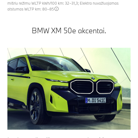
mišriu režimu WLTP kWh/100 km: 32–31,3; Elektra nuvažiuojamas
atstumas WLTP km: 80–85
BMW XM 50e akcentai.