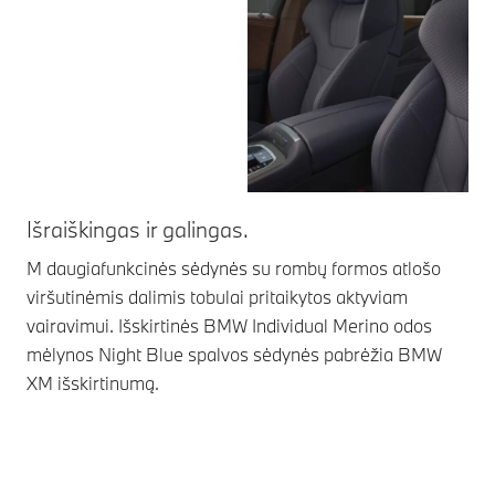
Išraiškingas ir galingas.
In
M daugiafunkcinės sėdynės su rombų formos atlošo
Dėl
viršutinėmis dalimis tobulai pritaikytos aktyviam
kel
vairavimui. Išskirtinės BMW Individual Merino odos
Dei
mėlynos Night Blue spalvos sėdynės pabrėžia BMW
BM
XM išskirtinumą.