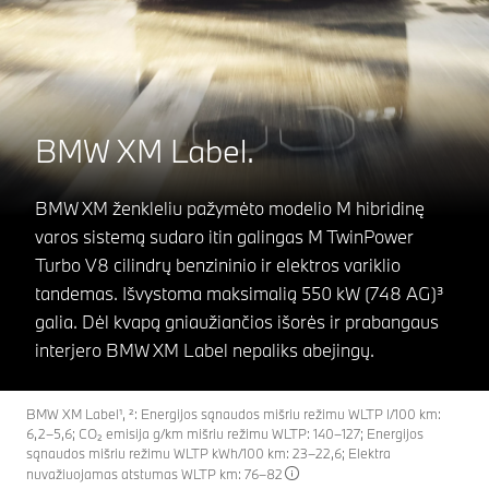
BMW XM Label.
BMW XM ženkleliu pažymėto modelio M hibridinę
varos sistemą sudaro itin galingas M TwinPower
Turbo V8 cilindrų benzininio ir elektros variklio
tandemas. Išvystoma maksimalią 550 kW (748 AG)³
galia. Dėl kvapą gniaužiančios išorės ir prabangaus
interjero BMW XM Label nepaliks abejingų.
BMW XM Label¹, ²: Energijos sąnaudos mišriu režimu WLTP l/100 km:
6,2–5,6; CO₂ emisija g/km mišriu režimu WLTP: 140–127; Energijos
sąnaudos mišriu režimu WLTP kWh/100 km: 23–22,6; Elektra
nuvažiuojamas atstumas WLTP km: 76–82