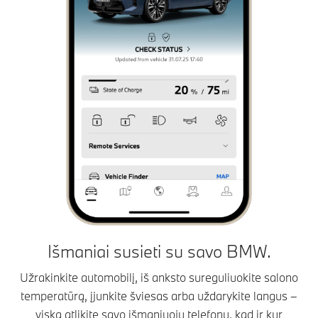
Išmaniai susieti su savo BMW.
Užrakinkite automobilį, iš anksto sureguliuokite salono
temperatūrą, įjunkite šviesas arba uždarykite langus –
viską atlikite savo išmaniuoju telefonu, kad ir kur