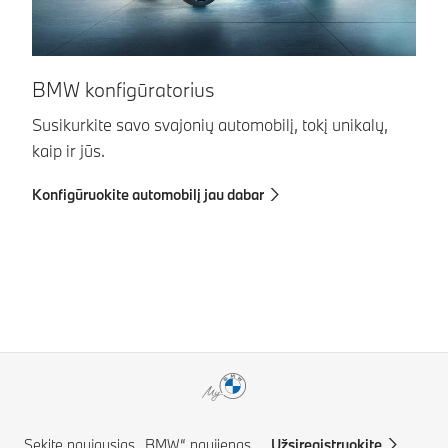
S
BMW konfigūratorius
a
Susikurkite savo svajonių automobilį, tokį unikalų,
kaip ir jūs.
Su
au
Konfigūruokite automobilį jau dabar
in
Ra
Sekite naujausias „BMW“ naujienas.
Užsiregistruokite