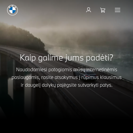
Kaip galime jums padėti?
Naudodamiesi patogiomis mūsų internetinėmis
paslaugomis, rasite atsakymus į rūpimus klausimus
ir daugelį dalykų pajėgsite sutvarkyti patys.