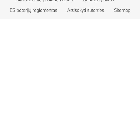
ES baterijų reglamentas
Registruokitės bandomajam važiavimui
BMW M serija
Įkraunami hibridiniai automobiliai
Atsisakyti sutarties
Sitemap
BMW apsaugos klasės automobiliai