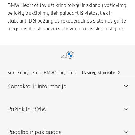
BMW Heart of Joy užtikrina tolygų ir sklandų važiavimą
be jokių trukčiojimų tiek pajudant iš vietos, tiek ir
stabdant. Dėl pažangios rekuperacinės sistemos galite
mėgautis itin sklandžiu važiavimu iki visiško sustojimo.
Sekite naujausias „BMW“ naujienas.
Užsiregistruokite
Kontaktai ir informacija
Pažinkite BMW
Kontaktai ir pagalba
Registracija informacijai gauti
Pagalba ir paslaugos
Dažniausiai užduodami klausimai (DUK)
Apie mus