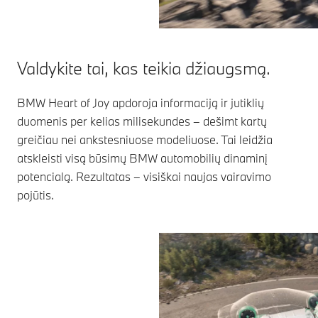
Valdykite tai, kas teikia džiaugsmą.
BMW Heart of Joy apdoroja informaciją ir jutiklių
duomenis per kelias milisekundes – dešimt kartų
greičiau nei ankstesniuose modeliuose. Tai leidžia
atskleisti visą būsimų BMW automobilių dinaminį
potencialą. Rezultatas – visiškai naujas vairavimo
pojūtis.