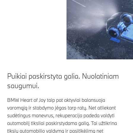
Puikiai paskirstyta galia. Nuolatiniam
saugumui.
BMW Heart of Joy taip pat aktyviai balansuoja
varomąją ir stabdymo jėgas tarp ratų. Net atliekant
sudėtingus manevrus, rekuperacija padeda valdyti
automobilį tiksliai paskirstydama galią. Tai užtikrina
tikslų automobilio valdymą ir pasitikėjimą net