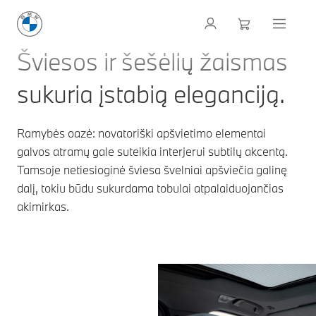
Šviesos ir šešėlių žaismas
sukuria įstabią eleganciją.
Ramybės oazė: novatoriški apšvietimo elementai
galvos atramų gale suteikia interjerui subtilų akcentą.
Tamsoje netiesioginė šviesa švelniai apšviečia galinę
dalį, tokiu būdu sukurdama tobulai atpalaiduojančias
akimirkas.