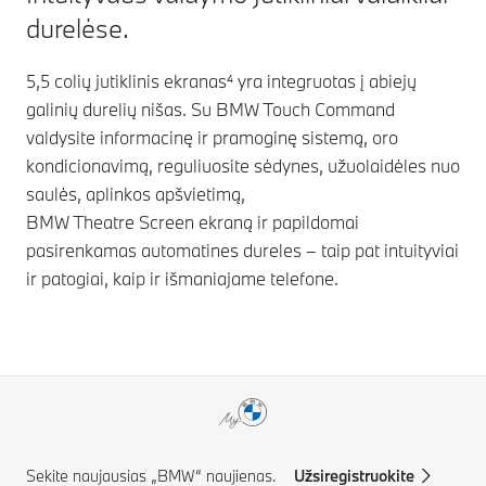
durelėse.
5,5 colių jutiklinis ekranas⁴ yra integruotas į abiejų
galinių durelių nišas. Su BMW Touch Command
valdysite informacinę ir pramoginę sistemą, oro
kondicionavimą, reguliuosite sėdynes, užuolaidėles nuo
saulės, aplinkos apšvietimą,
BMW Theatre Screen ekraną
ir papildomai
pasirenkamas automatines dureles – taip pat intuityviai
ir patogiai, kaip ir išmaniajame telefone.
Sekite naujausias „BMW“ naujienas.
Užsiregistruokite